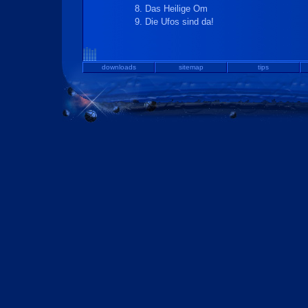
Das Heilige Om
Die Ufos sind da!
downloads
sitemap
tips