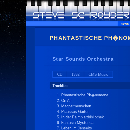
news
PHANTASTISCHE PH�NO
Star Sounds Orchestra
CD
1992
CMS Music
Tracklist
Phantastische Ph�nomene
On Air
Magnetmenschen
Picassos Garten
In der Palmblattbibliothek
Fantasia Mysterica
Leben im Jenseits